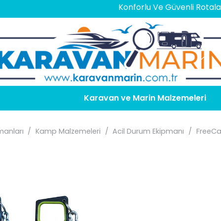
Konforlu Ve Güvenli Rotalar İçin
En
Karavan ve Marin Malzemeleri
anları
/
Kamp Malzemeleri
/
Acil Durum Ekipmanı
/
FreeCa