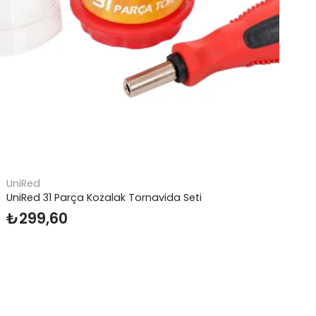
UniRed
Ar
UniRed 31 Parça Kozalak Tornavida Seti
Ar
₺
299,60
₺