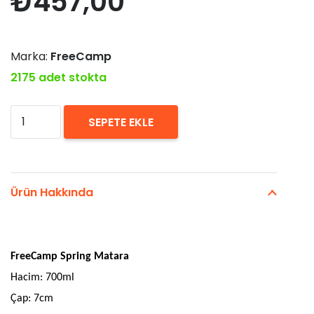
₺
457,00
Marka:
FreeCamp
2175 adet stokta
FreeCamp
SEPETE EKLE
Spring
Matara
700ml
Ürün Hakkında
adet
FreeCamp Spring Matara
Hacim: 700ml
Çap: 7cm