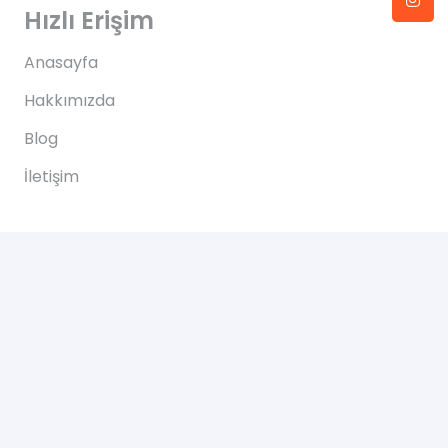
Hızlı Erişim
Anasayfa
Hakkımızda
Blog
İletişim
İletişim
Altınkale mh Akdeniz bulvarı 207/B Döşemealtı
Antalya
+90 0505 702 50 46