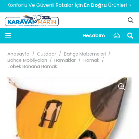
nforlu Ve Güvenli Rotalar İçin
En Doğru
Ürünler! > > > > >
Hesabım
Anasayfa
/
Outdoor
/
Bahçe Malzemeleri
/
Bahçe Mobilyaları
/
Hamaklar
/
Hamak
/
Jobek Banana Hamak