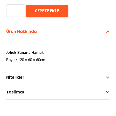
Jobek
SEPETE EKLE
Banana
Hamak
adet
Ürün Hakkında
Jobek Banana Hamak
Boyut: 120 x 60 x 60cm
Nitelikler
Teslimat