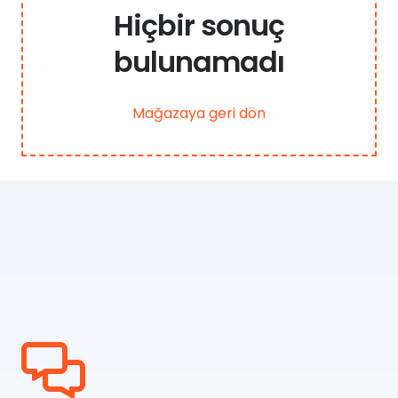
Hiçbir sonuç
bulunamadı
Mağazaya geri dön