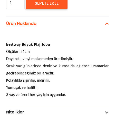
Bestway
SEPETE EKLE
Büyük
Plaj
Topu
Ürün Hakkında
adet
Bestway Büyük Plaj Topu
Ölçüler: 51cm
Dayanıklı vinyl malzemeden üretilmiştir.
Sıcak yaz günlerinde deniz ve kumsalda eğlenceli zamanlar
geçirebileceğimiz bir araçtır.
Kolaylıkla şişirilip, indirilir.
Yumuşak ve hafiftir.
3 yaş ve üzeri her yaş için uygundur.
Nitelikler