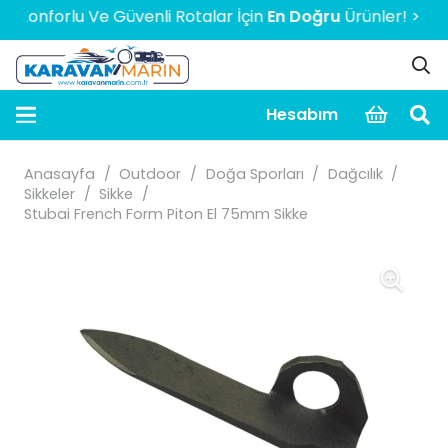
Konforlu Ve Güvenli Rotalar İçin
En Doğru
Ürünler! > > > >
Hesabım
Anasayfa
/
Outdoor
/
Doğa Sporları
/
Dağcılık
/
Sikkeler
/
Sikke
/
Stubai French Form Piton El 75mm Sikke