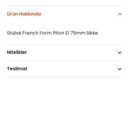
Form
Piton
Ürün Hakkında
El
75mm
Stubai French Form Piton El 75mm Sikke
Sikke
adet
Nitelikler
Teslimat