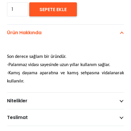
Seastar
SEPETE EKLE
Skirt
Big
adet
Ürün Hakkında
Son derece sağlam bir üründür.
-Palanmaz vidası sayesinde uzun yıllar kullanım sağlar.
-Kamış dayama aparatına ve kamış sehpasına vidalanarak
kullanılır.
Nitelikler
Teslimat