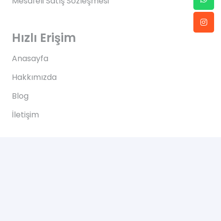
Mesafeli Satış Sözleşmesi
Hızlı Erişim
Anasayfa
Hakkımızda
Blog
İletişim
İletişim
Altınkale mh Akdeniz bulvarı 207/B Döşemealtı
Antalya
+90 0505 702 50 46