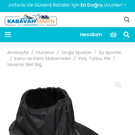
nforlu Ve Güvenli Rotalar İçin
En Doğru
Ürünler! > > > > >
Hesabım
Anasayfa
/
Outdoor
/
Doğa Sporları
/
Su Sporları
/
Kano ve Kano Malzemeleri
/
Pva, Torba, File
/
Seastar Skirt Big