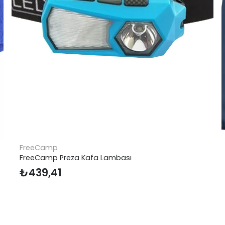
p
Regatta
Preza Kafa Lambası
Regatta Yare I
1
₺
2.499,0