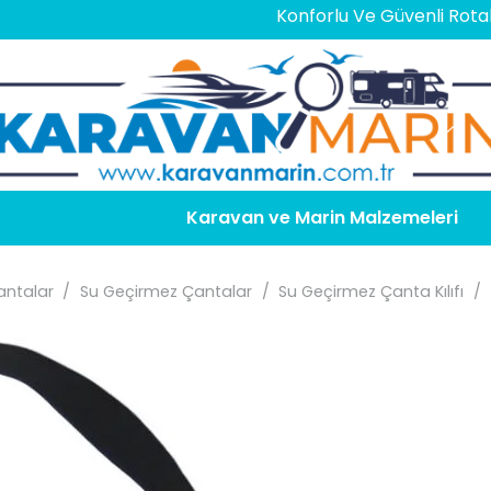
Konforlu Ve Güvenli Rotalar İçin
E
Karavan ve Marin Malzemeleri
ntalar
/
Su Geçirmez Çantalar
/
Su Geçirmez Çanta Kılıfı
/