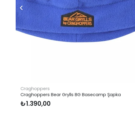
oppers
FreeCam
oppers Bear Grylls BG Basecamp Şapka
FreeCamp 
390,00
₺
439,4