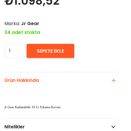
₺
1.098,52
Marka:
Jr Gear
34 adet stokta
Jr
SEPETE EKLE
Gear
Katlanabilir
Yıkama
Ürün Hakkında
Kovası
10
Litre
Jr Gear Katlanabilir 10 Lt Yıkama Kovası
adet
Nitelikler