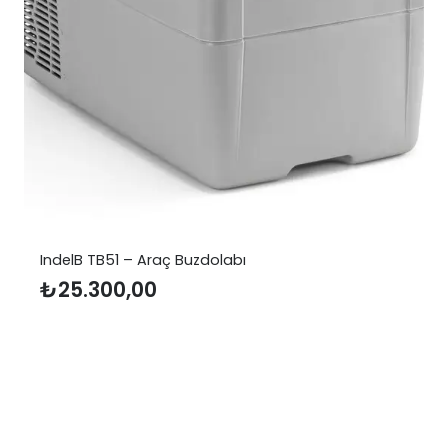
lB TB51 – Araç Buzdolabı
Sailorfl
5.300,00
₺
1.37