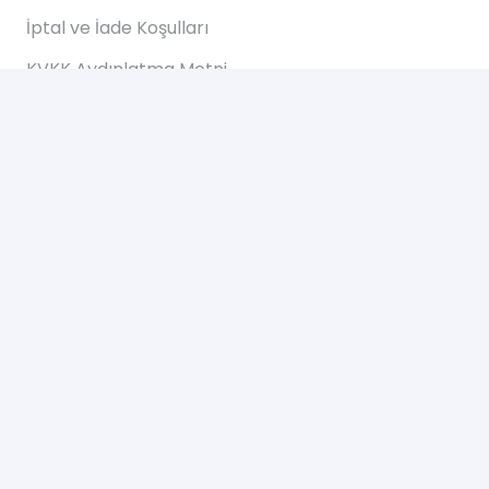
İptal ve İade Koşulları
KVKK Aydınlatma Metni
Mesafeli Satış Sözleşmesi
Hızlı Erişim
Anasayfa
Hakkımızda
Blog
İletişim
İletişim