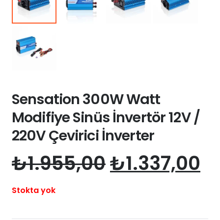
Sensation 300W Watt
Modifiye Sinüs İnvertör 12V /
220V Çevirici İnverter
Orijinal
Ş
₺
1.955,00
₺
1.337,00
fiyat:
a
₺1.955,00.
fi
Stokta yok
₺1