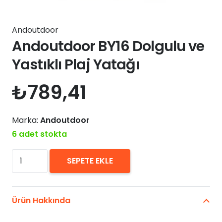
Andoutdoor
Andoutdoor BY16 Dolgulu ve
Yastıklı Plaj Yatağı
₺
789,41
Marka:
Andoutdoor
6 adet stokta
Andoutdoor
SEPETE EKLE
BY16
Dolgulu
ve
Ürün Hakkında
Yastıklı