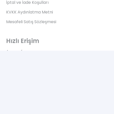
İptal ve İade Koşulları
KVKK Aydınlatma Metni
Mesafeli Satış Sözleşmesi
Hızlı Erişim
Anasayfa
Hakkımızda
Blog
İletişim
İletişim
Altınkale mh Akdeniz bulvarı 207/B Döşemealtı