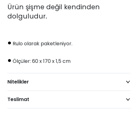
Plaj
Ürün şişme değil kendinden
Yatağı
dolguludur.
adet
•
Rulo olarak paketleniyor.
•
Ölçüler: 60 x 170 x 1,5 cm
Nitelikler
Teslimat