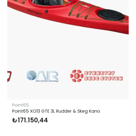
Icepeak
Kano
Icepeak Aden Buzluk 15 Litre
₺
8.987,90