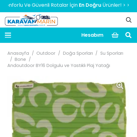
orlu Ve Güvenli Rotalar İçin
En Doğru
Ürünler! > > > > > 20
Hesabım
Anasayfa
/
Outdoor
/
Doğa Sporları
/
Su Sporları
/
Bone
/
Andoutdoor BY16 Dolgulu ve Yastıklı Plaj Yatağı