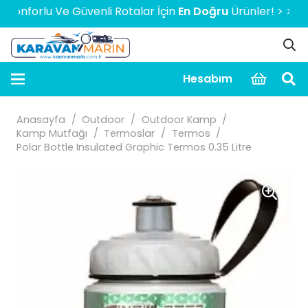
nforlu Ve Güvenli Rotalar İçin
En Doğru
Ürünler! > > > > > 
Hesabım
Anasayfa
/
Outdoor
/
Outdoor Kamp
/
Kamp Mutfağı
/
Termoslar
/
Termos
/
Polar Bottle Insulated Graphic Termos 0.35 Litre