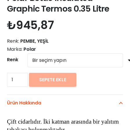
Graphic Termos 0.35 Litre
₺
945,87
Renk:
PEMBE, YEŞİL
Marka:
Polar
Renk
Polar
SEPETE EKLE
Bottle
Insulated
Graphic
Ürün Hakkında
Termos
0.35
Çift cidarlıdır. İki katman arasında bir yalıtım
Litre
tabakası bulunmaktadır.