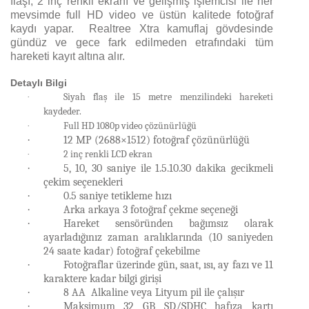
flaşı, 2 inç renkli ekranı ve gelişmiş işlemcisi ile her
mevsimde full HD video ve üstün kalitede fotoğraf
kaydı yapar. Realtree Xtra kamuflaj gövdesinde
gündüz ve gece fark edilmeden etrafındaki tüm
hareketi kayıt altına alır.
Detaylı Bilgi
Siyah flaş ile 15 metre menzilindeki hareketi
·
kaydeder.
Full HD 1080p video çözünürlüğü
·
·
12 MP (2688×1512) fotoğraf çözünürlüğü
2 inç renkli LCD ekran
·
·
5, 10, 30 saniye ile 1.5.10.30 dakika gecikmeli
çekim seçenekleri
·
0.5 saniye tetikleme hızı
·
Arka arkaya 3 fotoğraf çekme seçeneği
·
Hareket sensöründen bağımsız olarak
ayarladığınız zaman aralıklarında (10 saniyeden
24 saate kadar) fotoğraf çekebilme
·
Fotoğraflar üzerinde gün, saat, ısı, ay fazı ve 11
karaktere kadar bilgi girişi
·
8 AA Alkaline veya Lityum pil ile çalışır
·
Maksimum 32 GB SD/SDHC hafıza kartı