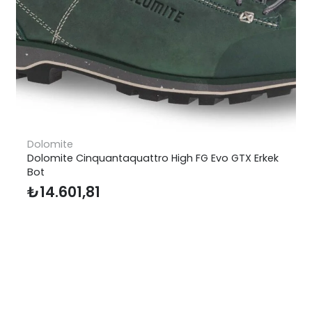
Sunway
Sunway Ferrata Trekking Erkek Pantolon
₺
7.181,85