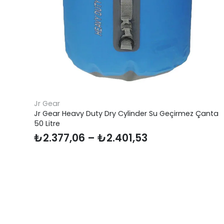
Dolomite
anta
Dolomite Cinquantaquattro High FG Evo GTX Erkek
Bot
₺
14.601,81