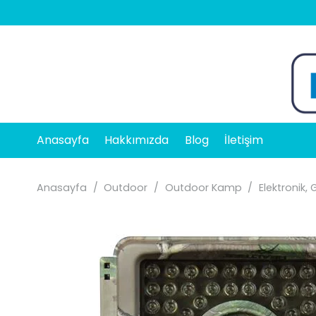
Anasayfa
Hakkımızda
Blog
İletişim
Anasayfa
/
Outdoor
/
Outdoor Kamp
/
Elektronik, 