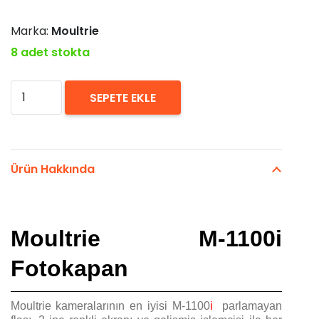
Marka:
Moultrie
8 adet stokta
Moultrie
SEPETE EKLE
M
adet
Ürün Hakkında
Moultrie M-1100i
Fotokapan
Moultrie kameralarının en iyisi M-1100
i
parlamayan