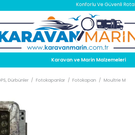
Konforlu Ve Güvenli Rotalar İçin
En
Karavan ve Marin Malzemeleri
GPS, Dürbünler
/
Fotokapanlar
/
Fotokapan
/
Moultrie M