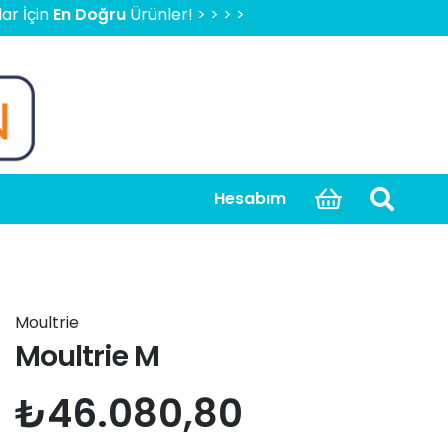
 Doğru
Ürünler! > > > > > 2000 TL Üzeri Ücretsiz Kargo, Ka
Hesabım
Moultrie
Moultrie M
₺
46.080,80