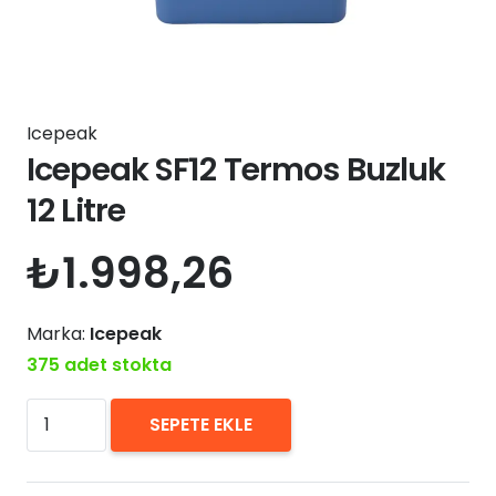
Icepeak
Icepeak SF12 Termos Buzluk
12 Litre
₺
1.998,26
Marka:
Icepeak
375 adet stokta
Icepeak
SEPETE EKLE
SF12
Termos