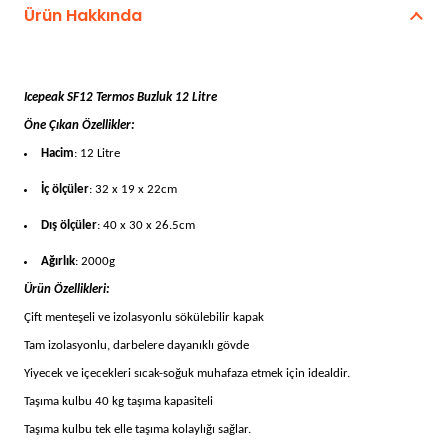
Buzluk
Ürün Hakkında
12
Litre
adet
Icepeak SF12 Termos Buzluk 12 Litre
Öne Çıkan Özellikler:
Hacim
: 12 Litre
İç ölçüler
: 32 x 19 x 22cm
Dış ölçüler
: 40 x 30 x 26.5cm
Ağırlık
: 2000g
Ürün Özellikleri:
Çift menteşeli ve izolasyonlu sökülebilir kapak
Tam izolasyonlu, darbelere dayanıklı gövde
Yiyecek ve içecekleri sıcak-soğuk muhafaza etmek için idealdir.
Taşıma kulbu 40 kg taşıma kapasiteli
Taşıma kulbu tek elle taşıma kolaylığı sağlar.