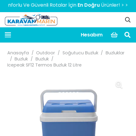
orlu Ve Güvenli Rotalar İçin
En Doğru
Ürünler! > > > > > 2
Hesabım
Anasayfa
/
Outdoor
/
Soğutucu Buzluk
/
Buzluklar
/
Buzluk
/
Buzluk
/
Icepeak SF12 Termos Buzluk 12 Litre