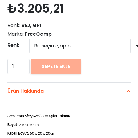
₺
3.205,21
Renk:
BEJ, GRI
Marka:
FreeCamp
Renk
FreeCamp
SEPETE EKLE
Sleepwell
300
Uyku
Ürün Hakkında
Tulumu
adet
FreeCamp Sleepwell 300 Uyku Tulumu
Boyut
: 210 x 90cm
Kapalı Boyut
: 60 x 20 x 20cm