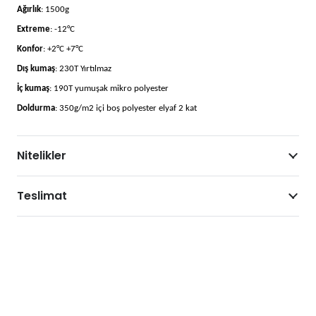
Ağırlık
: 1500g
Extreme
: -12°C
Konfor
: +2°C +7°C
Dış kumaş
: 230T Yırtılmaz
İç kumaş
: 190T yumuşak mikro polyester
Doldurma
: 350g/m2 içi boş polyester elyaf 2 kat
Nitelikler
Teslimat