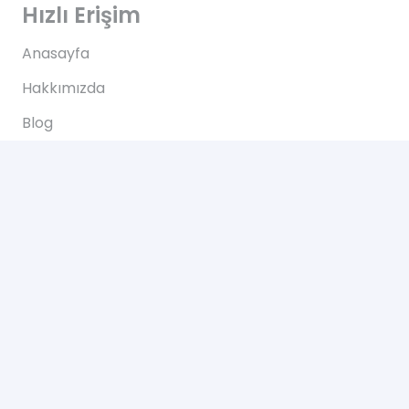
Hızlı Erişim
Anasayfa
Hakkımızda
Blog
İletişim
İletişim
Altınkale mh Akdeniz bulvarı 207/B Döşemealtı
Antalya
+90 0505 702 50 46