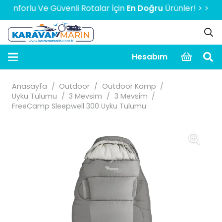
orlu Ve Güvenli Rotalar İçin
En Doğru
Ürünler! > > > > > 2
Hesabım
Anasayfa
/
Outdoor
/
Outdoor Kamp
/
Uyku Tulumu
/
3 Mevsim
/
3 Mevsim
/
FreeCamp Sleepwell 300 Uyku Tulumu