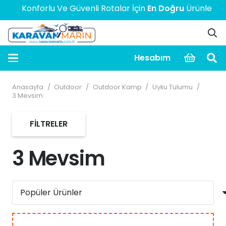
Konforlu Ve Güvenli Rotalar İçin
En Doğru
Ürünler! > >
Hesabım
Anasayfa
/
Outdoor
/
Outdoor Kamp
/
Uyku Tulumu
/
3 Mevsim
FILTRELER
3 Mevsim