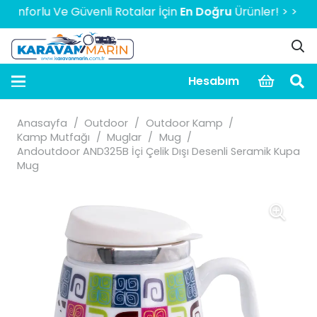
forlu Ve Güvenli Rotalar İçin
En Doğru
Ürünler! > > > > > 2
Hesabım
Anasayfa
/
Outdoor
/
Outdoor Kamp
/
Kamp Mutfağı
/
Muglar
/
Mug
/
Andoutdoor AND325B İçi Çelik Dışı Desenli Seramik Kupa
Mug