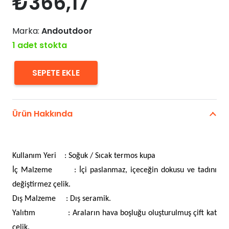
₺
366,17
Marka:
Andoutdoor
1 adet stokta
SEPETE EKLE
Andoutdoor
AND325B
İçi
Ürün Hakkında
Çelik
Dışı
Desenli
Kullanım Yeri : Soğuk / Sıcak termos kupa
Seramik
İç Malzeme : İçi paslanmaz, içeceğin dokusu ve tadını
Kupa
değiştirmez çelik.
Mug
Dış Malzeme : Dış seramik.
adet
Yalıtım : Araların hava boşluğu oluşturulmuş çift kat
çelik.