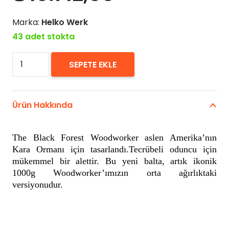
Marka:
Helko Werk
43 adet stokta
Helko
SEPETE EKLE
Werk
1250g
70cm
Ürün Hakkında
Black
Forest
The Black Forest Woodworker aslen Amerika’nın
Midweight
Kara Ormanı için tasarlandı.Tecrübeli oduncu için
Woodworker
mükemmel bir alettir. Bu yeni balta, artık ikonik
Balta
1000g Woodworker’ımızın orta ağırlıktaki
versiyonudur.
adet