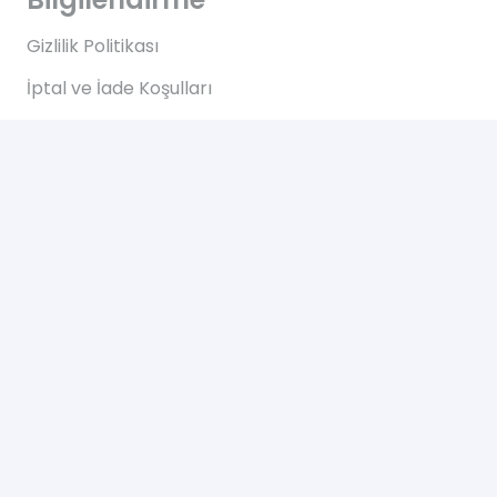
Gizlilik Politikası
İptal ve İade Koşulları
KVKK Aydınlatma Metni
Mesafeli Satış Sözleşmesi
Hızlı Erişim
Anasayfa
Hakkımızda
Blog
İletişim