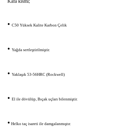
Kafa kısmı;
•
C50 Yüksek Kalite Karbon Çelik
•
Yağda sertleştirilmiştir.
•
Yaklaşık 53-56HRC (Rockwell)
•
El ile dövülüp, Bıçak uçları bilenmiştir.
•
Helko taç isareti ile damgalanmıştır.