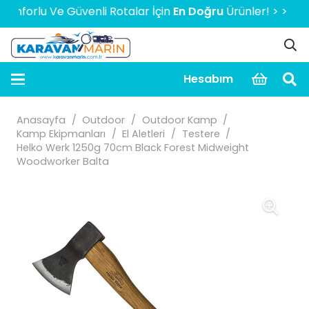
rlu Ve Güvenli Rotalar İçin
En Doğru
Ürünler! > > > > > 20
Hesabım
Anasayfa
/
Outdoor
/
Outdoor Kamp
/
Kamp Ekipmanları
/
El Aletleri
/
Testere
/
Helko Werk 1250g 70cm Black Forest Midweight
Woodworker Balta