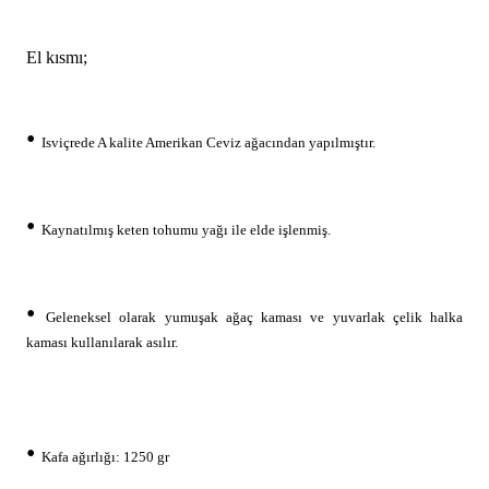
El kısmı;
•
Isviçrede A kalite Amerikan Ceviz ağacından yapılmıştır.
•
Kaynatılmış keten tohumu yağı ile elde işlenmiş
.
•
Geleneksel olarak yumuşak ağaç kaması ve yuvarlak çelik halka
kaması kullanılarak asılır.
•
Kafa ağırlığı: 1250 gr