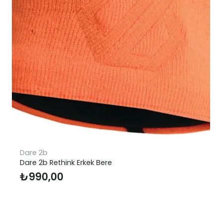
Regatta
Regatta Trailspace II Mid Çocuk Bot
₺
3.421,23