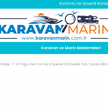
Konforlu Ve Güvenli Rotalar İçin
En
Karavan ve Marin Malzemeleri
imalar
/
U-Frigo Gen-14 İce İmperial Xl Double Fan Tavan Klim