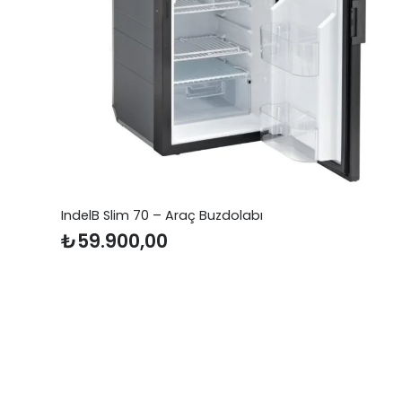
Neta MBA36 Mobilesat Tek Çıkışlı Araç, Kara
Uydu Anten
₺
27.700,00