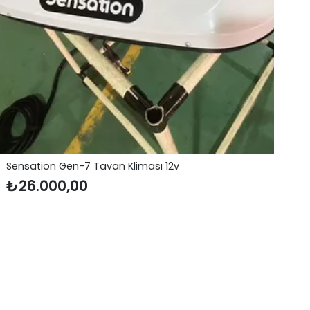
220V Karavan Dış Gömme Elektrik Girişi (Erkek)
₺
1.200,00