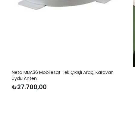
van
Sensation Gen-7 Tavan Kliması 12v
₺
26.000,00