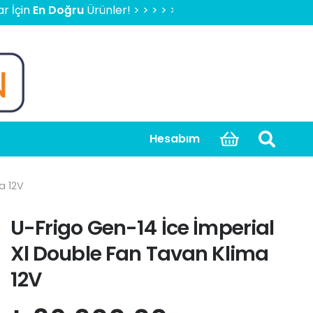
 Doğru
Ürünler! > > > > > 2000 TL Üzeri Ücretsiz Kargo, Ka
Hesabım
a 12V
U-Frigo Gen-14 İce İmperial
Xl Double Fan Tavan Klima
12V