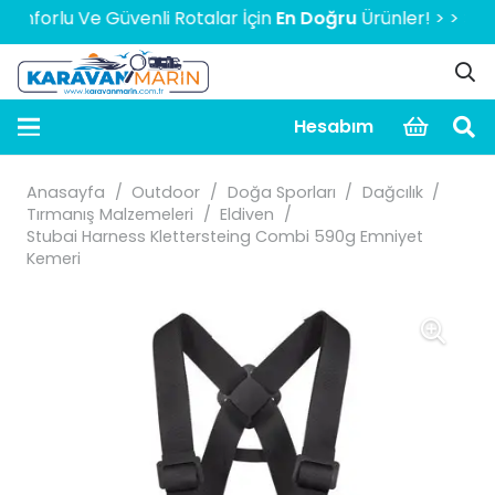
rlu Ve Güvenli Rotalar İçin
En Doğru
Ürünler! > > > > > 20
Hesabım
Anasayfa
/
Outdoor
/
Doğa Sporları
/
Dağcılık
/
Tırmanış Malzemeleri
/
Eldiven
/
Stubai Harness Klettersteing Combi 590g Emniyet
Kemeri