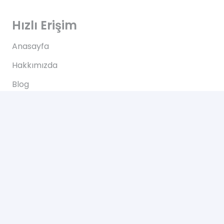
Hızlı Erişim
Anasayfa
Hakkımızda
Blog
İletişim
İletişim
Altınkale mh Akdeniz bulvarı 207/B Döşemealtı
Antalya
+90 0505 702 50 46