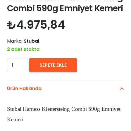
Combi 590g Emniyet Kemeri
₺
4.975,84
Marka:
Stubai
2 adet stokta
Stubai
SEPETE EKLE
Harness
Klettersteing
Combi
Ürün Hakkında
590g
Emniyet
Stubai Harness Klettersteing Combi 590g Emniyet
Kemeri
adet
Kemeri