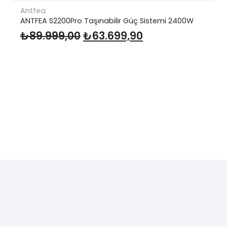
Antfea
ANTFEA S2200Pro Taşınabilir Güç Sistemi 2400W
Orijinal
Şu
₺
89.999,00
₺
63.699,90
fiyat:
andaki
₺89.999,00.
fiyat:
₺63.699,90.