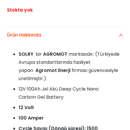
Stokta yok
Ürün Hakkında
SOLRY
bir
AGROMOT
markasıdır. (Türkiyede
Avrupa standartlarında faaliyet
yapan
Agromot Enerji
firması güvencesiyle
üretilmiştir.)
12V 100Ah Jel Akü Deep Cycle Nano
Carbon Gel Battery
12 Volt
100 Amper
Cycle Sayısı (Döngü süresi): 1500