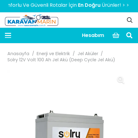
orlu Ve Güvenli Rotalar İçin
En Doğru
Ürünler! > > > > > 20
Hesabım
Anasayfa
/
Enerji ve Elektrik
/
Jel Aküler
/
Solry 12V Volt 100 Ah Jel Akü (Deep Cycle Jel Akü)