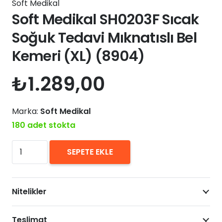
Soft Medikal
Soft Medikal SH0203F Sıcak
Soğuk Tedavi Mıknatıslı Bel
Kemeri (XL) (8904)
₺
1.289,00
Marka:
Soft Medikal
180 adet stokta
Soft
SEPETE EKLE
Medikal
SH0203F
Sıcak
Nitelikler
Soğuk
Tedavi
Teslimat