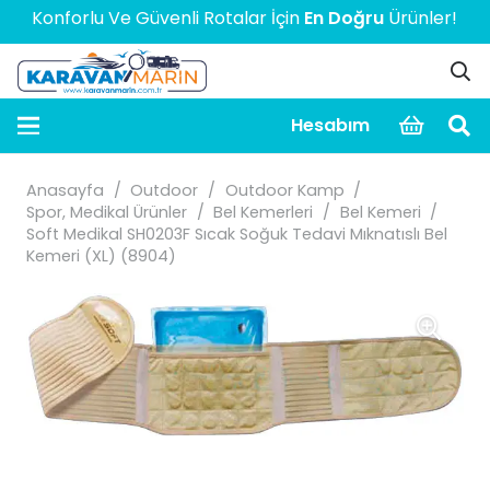
Konforlu Ve Güvenli Rotalar İçin
En Doğru
Ürünler! > > > > 
Hesabım
Anasayfa
/
Outdoor
/
Outdoor Kamp
/
Spor, Medikal Ürünler
/
Bel Kemerleri
/
Bel Kemeri
/
Soft Medikal SH0203F Sıcak Soğuk Tedavi Mıknatıslı Bel
Kemeri (XL) (8904)