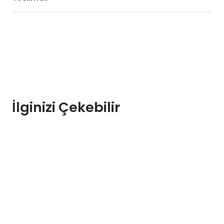
Mıknatıslı
Bel
Kemeri
(XL)
(8904)
adet
İlginizi Çekebilir