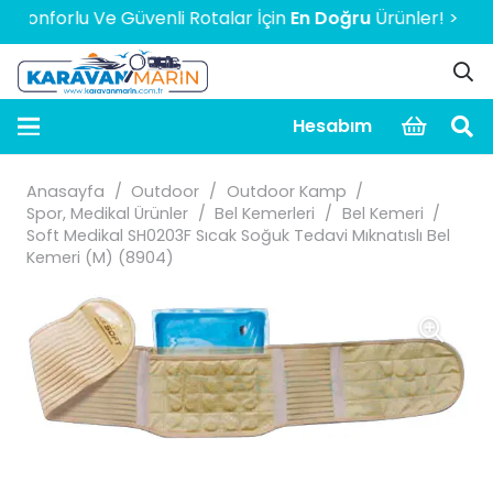
nforlu Ve Güvenli Rotalar İçin
En Doğru
Ürünler! > > > > > 
Hesabım
Anasayfa
/
Outdoor
/
Outdoor Kamp
/
Spor, Medikal Ürünler
/
Bel Kemerleri
/
Bel Kemeri
/
Soft Medikal SH0203F Sıcak Soğuk Tedavi Mıknatıslı Bel
Kemeri (M) (8904)