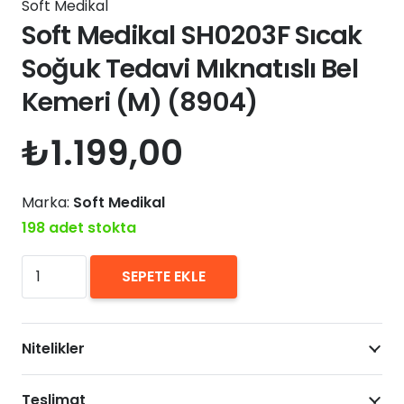
Soft Medikal
Soft Medikal SH0203F Sıcak
Soğuk Tedavi Mıknatıslı Bel
Kemeri (M) (8904)
₺
1.199,00
Marka:
Soft Medikal
198 adet stokta
Soft
SEPETE EKLE
Medikal
SH0203F
Sıcak
Nitelikler
Soğuk
Tedavi
Teslimat