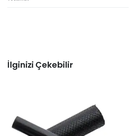
Mıknatıslı
Bel
Kemeri
(M)
(8904)
adet
İlginizi Çekebilir