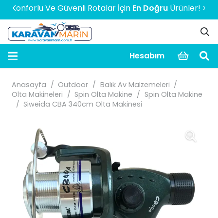
Konforlu Ve Güvenli Rotalar İçin
En Doğru
Ürünler! > > > >
Hesabım
Anasayfa
/
Outdoor
/
Balık Av Malzemeleri
/
Olta Makineleri
/
Spin Olta Makine
/
Spin Olta Makine
/
Siweida CBA 340cm Olta Makinesi