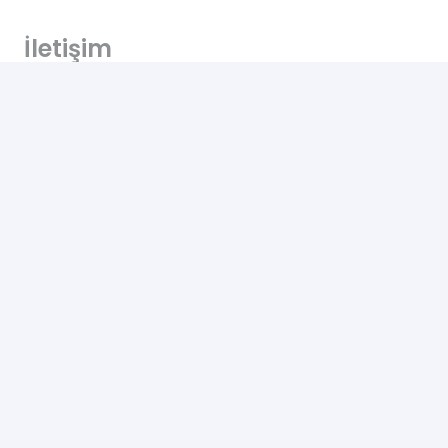
İletişim
Altınkale mh Akdeniz bulvarı 207/B Döşemealtı
Antalya
+90 0505 702 50 46