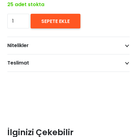
25 adet stokta
Siweida
SEPETE EKLE
CBA
340cm
Olta
Nitelikler
Makinesi
adet
Teslimat
İlginizi Çekebilir