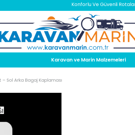
Konforlu Ve Güvenli Rotalar İçin
En 
Karavan ve Marin Malzemeleri
it – Sol Arka Bagaj Kaplaması