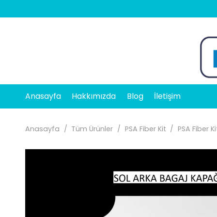
Anasayfa
Hakkımızda
Blog
İletişim
Anasayfa
/
Tüm Ürünler
/
PSA Fiber Kit
/
PSA Fiber K