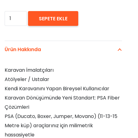
PSA
SEPETE EKLE
Fiber
Kit
–
Ürün Hakkında
Sol
Arka
Karavan İmalatçıları
Bagaj
Atölyeler / Ustalar
Kaplaması
Kendi Karavanını Yapan Bireysel Kullanıcılar
adet
Karavan Dönüşümünde Yeni Standart: PSA Fiber
Çözümleri
PSA (Ducato, Boxer, Jumper, Movano) (11-13-15
Metre küp) araçlarınız için milimetrik
hassasiyetle