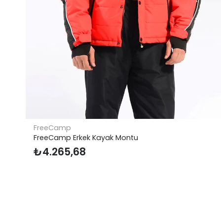
FreeCamp
FreeCamp Mini 3+24 Led Kamp Lambası
₺
385,20