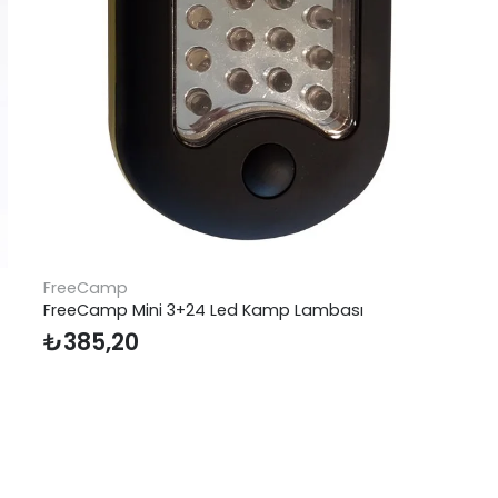
Dare 2b
Dare 2b Tradeoff Trs Trekking Kadın Pantolon
₺
4.399,00