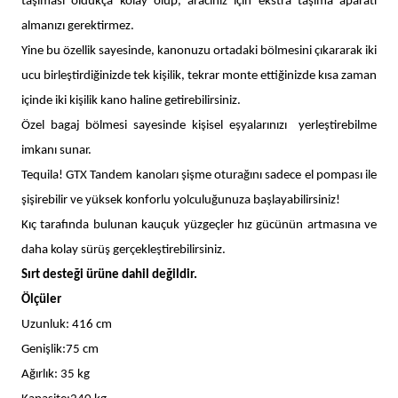
taşıması oldukça kolay olup, aracınız için ekstra taşıma aparatı
almanızı gerektirmez.
Yine bu özellik sayesinde, kanonuzu ortadaki bölmesini çıkararak iki
ucu birleştirdiğinizde tek kişilik, tekrar monte ettiğinizde kısa zaman
içinde iki kişilik kano haline getirebilirsiniz.
Özel bagaj bölmesi sayesinde kişisel eşyalarınızı yerleştirebilme
imkanı sunar.
Tequila! GTX Tandem kanoları şişme oturağını sadece el pompası ile
şişirebilir ve yüksek konforlu yolculuğunuza başlayabilirsiniz!
Kıç tarafında bulunan kauçuk yüzgeçler hız gücünün artmasına ve
daha kolay sürüş gerçekleştirebilirsiniz.
Sırt desteği ürüne dahil değildir.
Ölçüler
Uzunluk: 416 cm
Genişlik:75 cm
Ağırlık: 35 kg