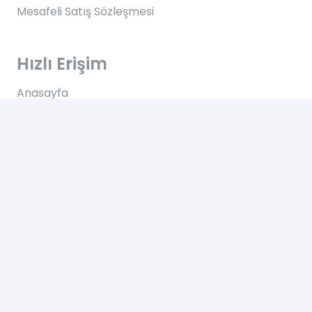
Mesafeli Satış Sözleşmesi
Hızlı Erişim
Anasayfa
Hakkımızda
Blog
İletişim
İletişim
Altınkale mh Akdeniz bulvarı 207/B Döşemealtı
Antalya
+90 0505 702 50 46