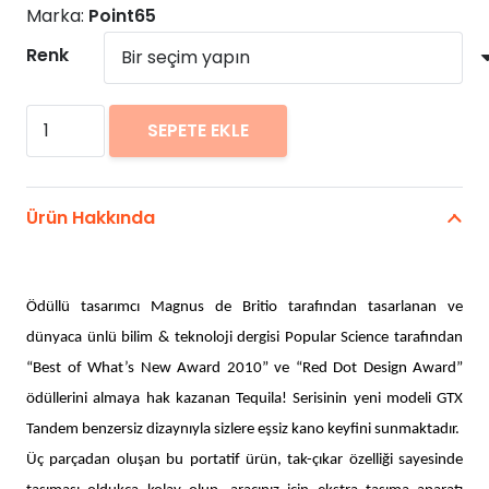
Marka:
Point65
Renk
Point65
SEPETE EKLE
Tequila
GTX
Tandem
Ürün Hakkında
Kano
adet
Ödüllü tasarımcı Magnus de Britio tarafından tasarlanan ve
dünyaca ünlü bilim & teknoloji dergisi Popular Science tarafından
“Best of What’s New Award 2010” ve “Red Dot Design Award”
ödüllerini almaya hak kazanan Tequila! Serisinin yeni modeli GTX
Tandem benzersiz dizayn
ıyla sizlere eşsiz kano keyfini sunmaktadır.
Üç parçadan oluşan bu portatif ürün, tak-çıkar özelliği sayesinde