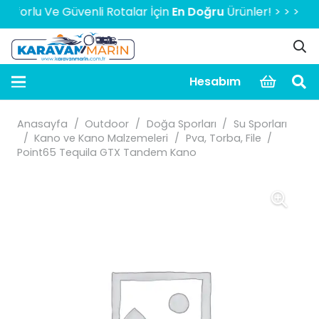
lu Ve Güvenli Rotalar İçin
En Doğru
Ürünler! > > > > > 200
Hesabım
Anasayfa
/
Outdoor
/
Doğa Sporları
/
Su Sporları
/
Kano ve Kano Malzemeleri
/
Pva, Torba, File
/
Point65 Tequila GTX Tandem Kano