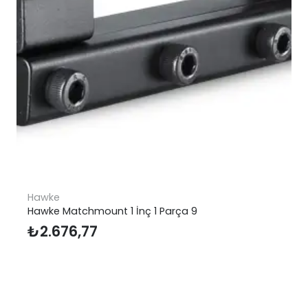
Autosat Mobil SMA-30 Mult
nç 1 Parça 9
₺
23.700,00