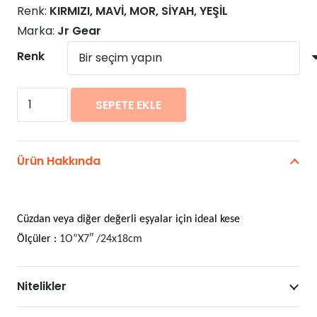
Renk:
KIRMIZI, MAVİ, MOR, SİYAH, YEŞİL
Marka:
Jr Gear
Renk
Jr
SEPETE EKLE
Gear
Su
Geçirmez
Ürün Hakkında
Boyun
Çantası
adet
Cüzdan veya diğer değerli eşyalar için ideal kese
Ölçüler :
1O”X7″ /24x18cm
Nitelikler