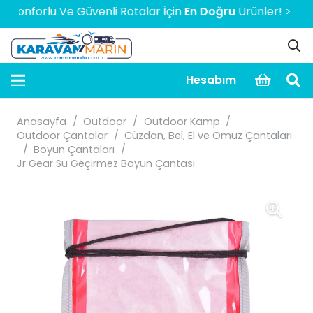
forlu Ve Güvenli Rotalar İçin
En Doğru
Ürünler! > > > > > 
Hesabım
Anasayfa
/
Outdoor
/
Outdoor Kamp
/
Outdoor Çantalar
/
Cüzdan, Bel, El ve Omuz Çantaları
/
Boyun Çantaları
/
Jr Gear Su Geçirmez Boyun Çantası