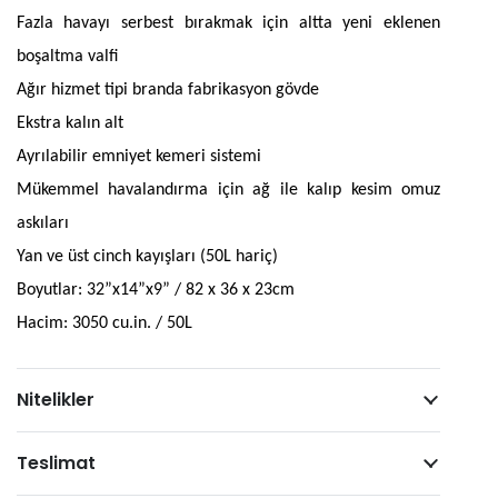
Fazla havayı serbest bırakmak için altta yeni eklenen
Litre
boşaltma valfi
adet
Ağır hizmet tipi branda fabrikasyon gövde
Ekstra kalın alt
Ayrılabilir emniyet kemeri sistemi
Mükemmel havalandırma için ağ ile kalıp kesim omuz
askıları
Yan ve üst cinch kayışları (50L hariç)
Boyutlar: 32
”x14”x9” / 82
x
36
x
23cm
Hacim:
3050 cu.in. / 50L
Nitelikler
Teslimat