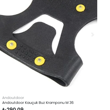
Craghoppers
onu M 36
Craghoppers 1st Layer Ls Tee T
₺
1.499,00