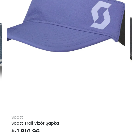
Andoutdoor
Andoutdoor Kauçuk Buz Kramp
₺
290,09