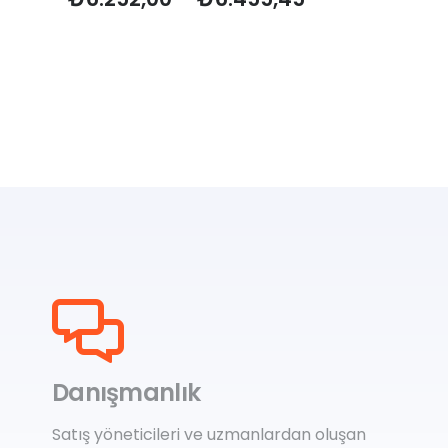
aralığı:
₺6.252,00
-
₺6.455,45
Danışmanlık
Satış yöneticileri ve uzmanlardan oluşan