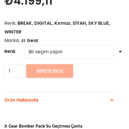
₺
4.199,11
Renk:
BREAK, DIGITAL, Kırmızı, SİYAH, SKY BLUE,
WINTER
Marka:
Jr Gear
Renk
Jr
SEPETE EKLE
Gear
Bomber
Pack
Ürün Hakkında
Su
Geçirmez
Çanta
Jr Gear Bomber Pack Su Geçirmez Çanta
50