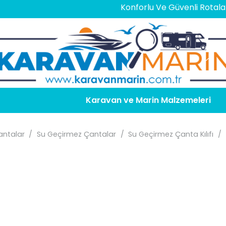
Konforlu Ve Güvenli Rotalar İçin
En 
Karavan ve Marin Malzemeleri
ntalar
/
Su Geçirmez Çantalar
/
Su Geçirmez Çanta Kılıfı
/