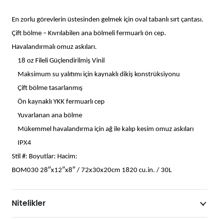
Geçirmez
Çanta
En zorlu görevlerin üstesinden gelmek için oval tabanlı sırt çantası.
30
Çift bölme – Kıvrılabilen ana bölmeli fermuarlı ön cep.
Litre
Havalandırmalı omuz askıları.
adet
18 oz Fileli Güçlendirilmiş Vinil
Maksimum su yalıtımı için kaynaklı dikiş konstrüksiyonu
Çift bölme tasarlanmış
Ön kaynaklı YKK fermuarlı cep
Yuvarlanan ana bölme
Mükemmel havalandırma için ağ ile kalıp kesim omuz askıları
IPX4
Stil #: Boyutlar: Hacim:
BOM030 28″x12″x8″ / 72x30x20cm 1820 cu.in. / 30L
Nitelikler