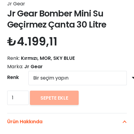
Jr Gear
Jr Gear Bomber Mini Su
Geçirmez Çanta 30 Litre
₺
4.199,11
Renk:
Kırmızı, MOR, SKY BLUE
Marka:
Jr Gear
Renk
Jr
SEPETE EKLE
Gear
Bomber
Mini
Ürün Hakkında
Su