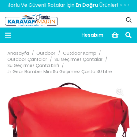
rlu Ve Güvenli Rotalar İçin
En Doğru
Ürünler! > > > > > 20
Hesabım
Anasayfa
/
Outdoor
/
Outdoor Kamp
/
Outdoor Çantalar
/
Su Geçirmez Çantalar
/
Su Geçirmez Çanta Kılıfı
/
Jr Gear Bomber Mini Su Geçirmez Çanta 30 Litre