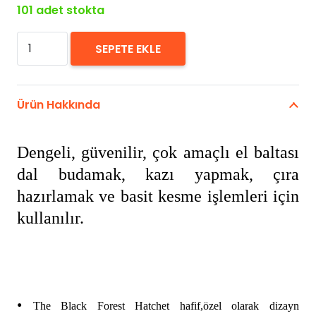
101 adet stokta
Helko
SEPETE EKLE
Werk
600g
36cm
Ürün Hakkında
Black
Forest
Dengeli, güvenilir, çok amaçlı el baltası
Hatchet
dal budamak, kazı yapmak, çıra
Balta
hazırlamak ve basit kesme işlemleri için
adet
kullanılır.
•
The Black Forest Hatchet hafif,özel olarak dizayn