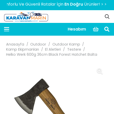
orlu Ve Güvenli Rotalar İçin
En Doğru
Ürünler! > > > > > 20
Hesabım
Anasayfa
/
Outdoor
/
Outdoor Kamp
/
Kamp Ekipmanları
/
El Aletleri
/
Testere
/
Helko Werk 600g 36cm Black Forest Hatchet Balta