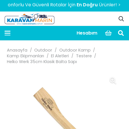
onforlu Ve Güvenli Rotalar İçin
En Doğru
Ürünler! > > > > 
Hesabım
Anasayfa
/
Outdoor
/
Outdoor Kamp
/
Kamp Ekipmanları
/
El Aletleri
/
Testere
/
Helko Werk 35cm Klasik Balta Sapı