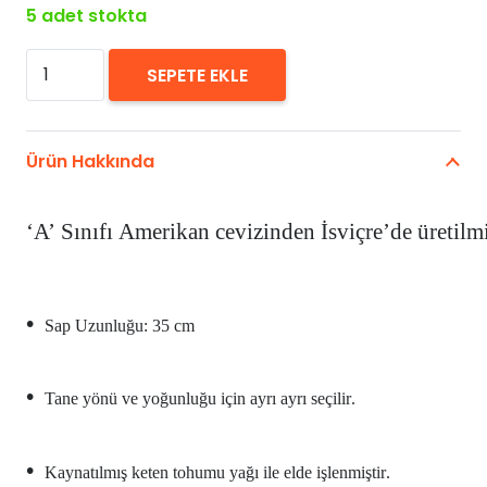
5 adet stokta
Helko
SEPETE EKLE
Werk
35cm
Klasik
Ürün Hakkında
Balta
Sapı
‘A’ Sınıfı Amerikan cevizinden İsviçre’de üretilmi
adet
•
Sap Uzunluğu: 35 cm
•
Tane yönü ve yoğunluğu için ayrı ayrı seçilir
.
•
Kaynatılmış keten tohumu yağı ile elde işlenmiştir
.