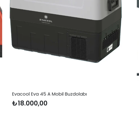
a 45 A Mobil Buzdolabı
FreeCamp
FreeCamp Du
0,00
₺
904,02