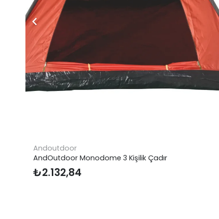
tdoor
Evacool Ev
tdoor Monodome 3 Kişilik Çadır
₺
18.00
132,84