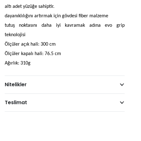
alt
adet y
ü
z
ü
ğ
e sahiptir.
dayan
ı
kl
ı
l
ığı
n
ı
art
rmak i
ç
in g
ö
vdesi fiber malzeme
tutu
ş
noktas
ı
n
ı
daha iyi kavramak ad
ı
na evo grip
teknolojisi
Öl
çü
ler a
ç
ı
k hali: 300 cm
Öl
çü
ler kapal
ı
hali: 76.5 cm
A
ğı
rl
ı
k: 310g
Nitelikler
Teslimat