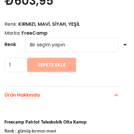
₺
603,95
Renk:
KIRMIZI, MAVİ, SİYAH, YEŞİL
Marka:
FreeCamp
Renk
FreeCamp
SEPETE EKLE
Patriot
300cm
Teleskobik
Ürün Hakkında
Olta
Kamışı
adet
Freecamp Patriot Teleskobik Olta Kam
ış
ı
Renk
: g
ü
m
ü
ş
-k
ı
rm
ı
z
ı
-mavi