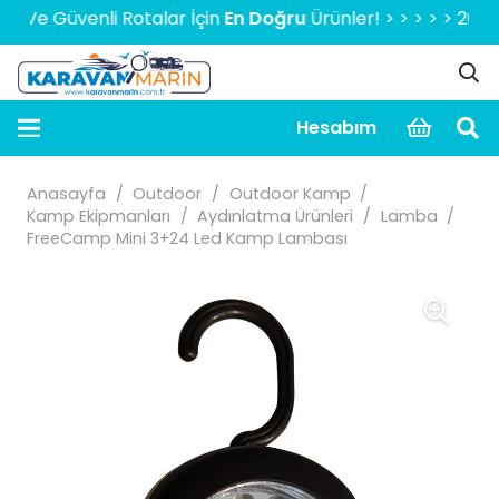
e Güvenli Rotalar İçin
En Doğru
Ürünler! > > > > > 2000 TL 
Hesabım
Anasayfa
/
Outdoor
/
Outdoor Kamp
/
Kamp Ekipmanları
/
Aydınlatma Ürünleri
/
Lamba
/
FreeCamp Mini 3+24 Led Kamp Lambası