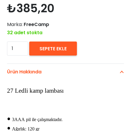
₺
385,20
Marka:
FreeCamp
32 adet stokta
FreeCamp
SEPETE EKLE
Mini
3+24
Led
Ürün Hakkında
Kamp
Lambası
27 Ledli kamp lambası
adet
•
3AAA pil ile çalışmaktadır.
•
Ağırlık: 120 gr