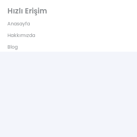
Hızlı Erişim
Anasayfa
Hakkımızda
Blog
İletişim
İletişim
Altınkale mh Akdeniz bulvarı 207/B Döşemealtı
Antalya
+90 0505 702 50 46