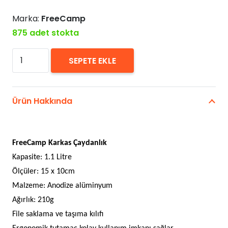
Marka:
FreeCamp
875 adet stokta
FreeCamp
SEPETE EKLE
Karkas
Çaydanlık
1.1
Ürün Hakkında
Litre
adet
FreeCamp Karkas Çaydanlık
Kapasite: 1.1 Litre
Ölçüler: 15 x 10cm
Malzeme: Anodize alüminyum
Ağırlık: 210g
File saklama ve taşıma kılıfı