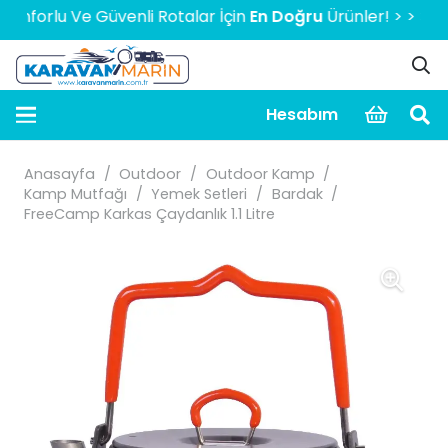
orlu Ve Güvenli Rotalar İçin
En Doğru
Ürünler! > > > > > 20
Hesabım
Anasayfa
/
Outdoor
/
Outdoor Kamp
/
Kamp Mutfağı
/
Yemek Setleri
/
Bardak
/
FreeCamp Karkas Çaydanlık 1.1 Litre