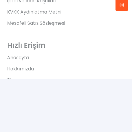
İptal ve İade Koşulları
KVKK Aydınlatma Metni
Mesafeli Satış Sözleşmesi
Hızlı Erişim
Anasayfa
Hakkımızda
Blog
İletişim
İletişim
Altınkale mh Akdeniz bulvarı 207/B Döşemealtı