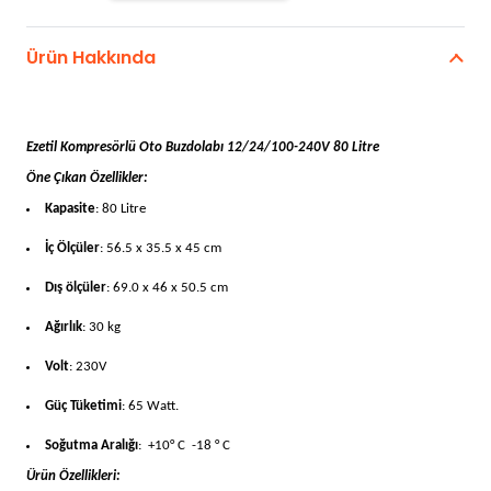
Oto
Buzdolabı
Ürün Hakkında
12/24/100
adet
Ezetil Kompresörlü Oto Buzdolabı 12/24/100-240V 80 Litre
Öne Çıkan Özellikler:
Kapasite
: 80 Litre
İç Ölçüler
: 56.5 x 35.5 x 45 cm
Dış ölçüler
: 69.0 x 46 x 50.5 cm
Ağırlık
: 30 kg
Volt
: 230V
Güç Tüketimi
: 65 Watt.
Soğutma Aralığı
: +10° C -18 ° C
Ürün Özellikleri: