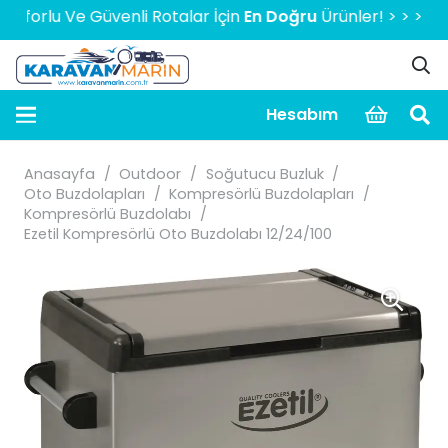
rlu Ve Güvenli Rotalar İçin
En Doğru
Ürünler! > > > > > 200
Hesabım
Anasayfa
/
Outdoor
/
Soğutucu Buzluk
/
Oto Buzdolapları
/
Kompresörlü Buzdolapları
/
Kompresörlü Buzdolabı
/
Ezetil Kompresörlü Oto Buzdolabı 12/24/100