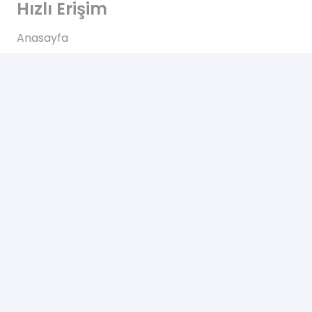
Hızlı Erişim
Anasayfa
Hakkımızda
Blog
İletişim
İletişim
Altınkale mh Akdeniz bulvarı 207/B Döşemealtı
Antalya
+90 0505 702 50 46