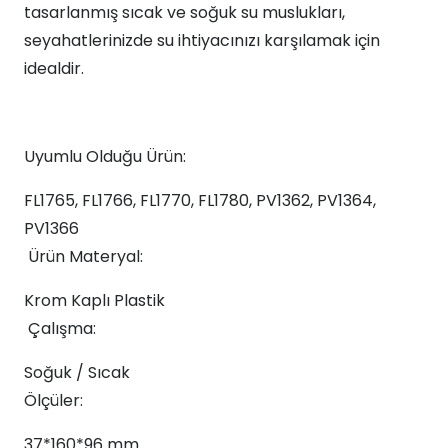
tasarlanmış sıcak ve soğuk su muslukları,
seyahatlerinizde su ihtiyacınızı karşılamak için
idealdir.
Uyumlu Olduğu Ürün:
FL1765, FL1766, FL1770, FL1780, PV1362, PV1364,
PV1366
Ürün Materyal:
Krom Kaplı Plastik
Çalışma:
Soğuk / Sıcak
Ölçüler:
37*160*96 mm