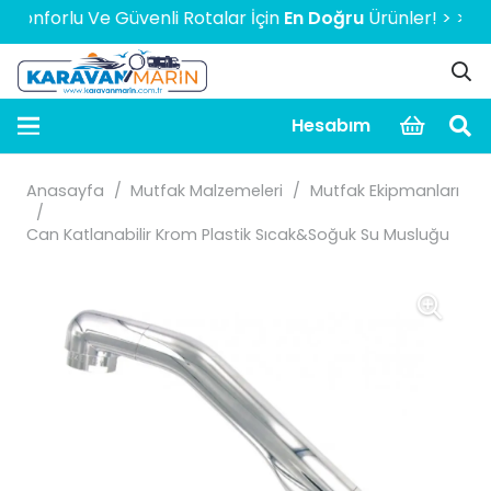
nforlu Ve Güvenli Rotalar İçin
En Doğru
Ürünler! > > > > >
Hesabım
Anasayfa
/
Mutfak Malzemeleri
/
Mutfak Ekipmanları
/
Can Katlanabilir Krom Plastik Sıcak&Soğuk Su Musluğu