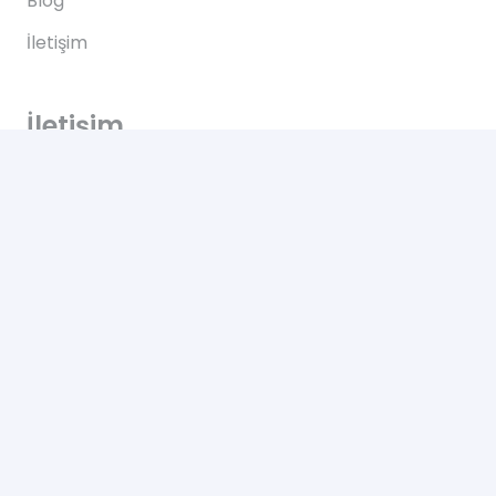
Blog
İletişim
İletişim
Altınkale mh Akdeniz bulvarı 207/B Döşemealtı
Antalya
+90 0505 702 50 46