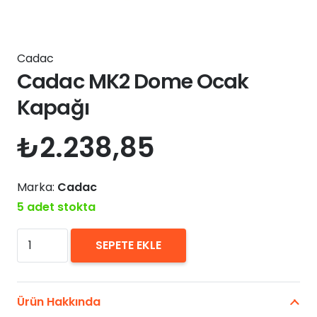
Cadac
Cadac MK2 Dome Ocak
Kapağı
₺
2.238,85
Marka:
Cadac
5 adet stokta
Cadac
SEPETE EKLE
MK2
Dome
Ocak
Ürün Hakkında
Kapağı