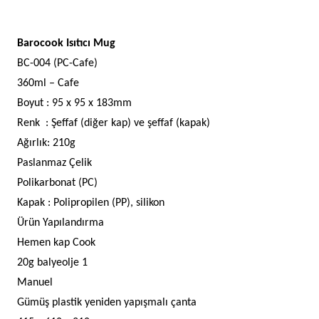
adet
Barocook Is
ı
t
c
ı
Mug
BC-004 (PC-Cafe)
360ml – Cafe
Boyut : 95 x 95 x 183mm
Renk : Şeffaf (diğer kap) ve şeffaf (kapak)
Ağırlık: 210g
Paslanmaz Çelik
Polikarbonat (PC)
Kapak
: Polipropilen (PP), silikon
Ürün Yap
ılandırma
H
emen kap Cook
20g balyeolje 1
M
anuel
G
ümü
ş plastik yeniden yapışmalı çanta