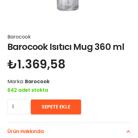
Barocook
Barocook Isıtıcı Mug 360 ml
₺
1.369,58
Marka:
Barocook
642 adet stokta
Barocook
SEPETE EKLE
Isıtıcı
Mug
360
Ürün Hakkında
ml