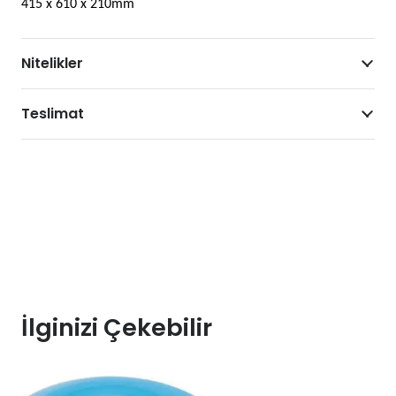
415
x
610
x
210mm
Nitelikler
Teslimat
İlginizi Çekebilir