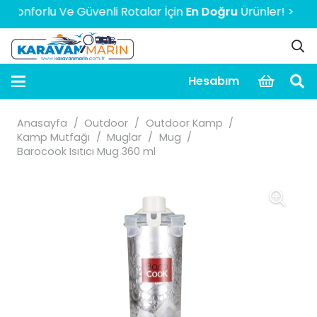
onforlu Ve Güvenli Rotalar İçin
En Doğru
Ürünler! > > > > >
Hesabım
Anasayfa
/
Outdoor
/
Outdoor Kamp
/
Kamp Mutfağı
/
Muglar
/
Mug
/
Barocook Isıtıcı Mug 360 ml