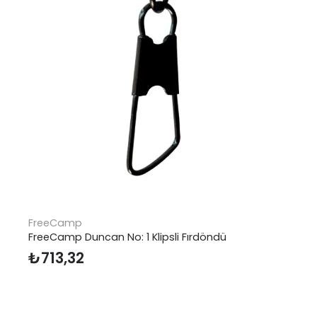
FreeCamp
FreeCamp Duncan No: 1 Klipsli Fırdöndü
₺
713,32