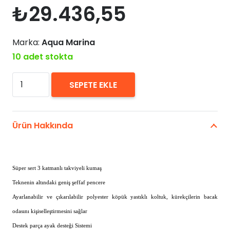
₺
29.436,55
Marka:
Aqua Marina
10 adet stokta
Aqua
SEPETE EKLE
Marina
View
Kayak
Ürün Hakkında
Tek
Kişilik
adet
Süper sert 3 katmanlı takviyeli kumaş
Teknenin altındaki geniş şeffaf pencere
Ayarlanabilir ve çıkarılabilir polyester köpük yastıklı koltuk, kürekçilerin bacak
odasını kişiselleştirmesini sağlar
Destek parça ayak desteği Sistemi