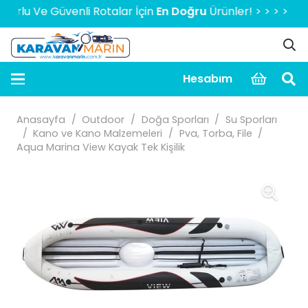
lu Ve Güvenli Rotalar İçin
En Doğru
Ürünler! > > > > > 200
Hesabım
Anasayfa
/
Outdoor
/
Doğa Sporları
/
Su Sporları
/
Kano ve Kano Malzemeleri
/
Pva, Torba, File
/
Aqua Marina View Kayak Tek Kişilik