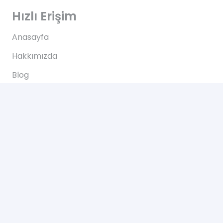
Hızlı Erişim
Anasayfa
Hakkımızda
Blog
İletişim
İletişim
Altınkale mh Akdeniz bulvarı 207/B Döşemealtı
Antalya
+90 0505 702 50 46