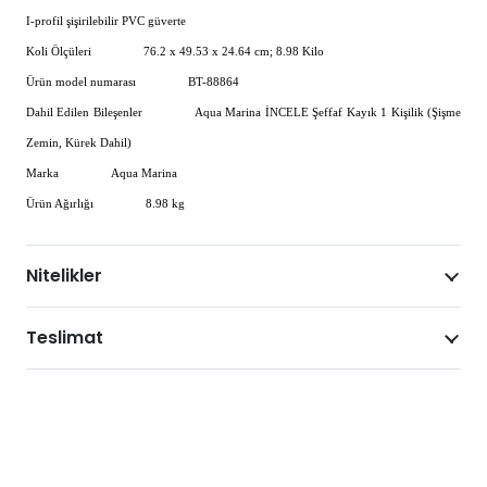
I-profil şişirilebilir PVC güverte
Koli Ölçüleri
76.2 x 49.53 x 24.64 cm; 8.98 Kilo
Ürün model numarası
BT-88864
Dahil Edilen Bileşenler
Aqua Marina İNCELE Şeffaf Kayık 1 Kişilik (Şişme
Zemin, Kürek Dahil)
Marka
Aqua Marina
Ürün Ağırlığı
8.98 kg
Nitelikler
Teslimat