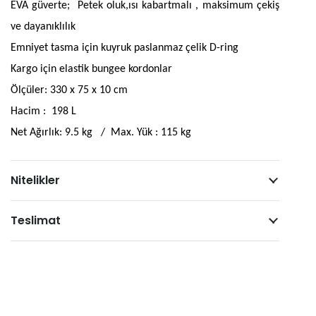
EVA g
ü
verte; Petek oluk,
ı
s
ı
kabartmal
ı
, maksimum
ç
eki
ş
ve dayan
ı
kl
ı
l
ı
k
Emniyet tasma i
ç
in kuyruk paslanmaz
ç
elik D-ring
Kargo i
ç
in elastik bungee kordonlar
Ö
l
çü
ler: 330 x 75 x 10 cm
Hacim : 198 L
Net A
ğı
rl
ı
k: 9.5 kg / Max. Y
ü
k : 115 kg
Nitelikler
Teslimat