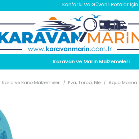
Konforlu Ve Güvenli Rotalar İçin
En Doğ
Karavan ve Marin Malzemeleri
Kano ve Kano Malzemeleri
/
Pva, Torba, File
/
Aqua Marina 