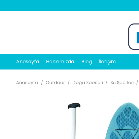
Anasayfa
Hakkımızda
Blog
İletişim
Anasayfa
/
Outdoor
/
Doğa Sporları
/
Su Sporları
/