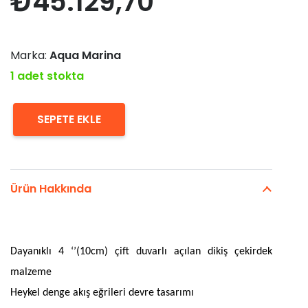
₺
45.129,70
Marka:
Aqua Marina
1 adet stokta
SEPETE EKLE
Aqua
Marina
Vapor
Ürün Hakkında
iSUP-
Stand
adet
Dayan
ı
kl
ı
4 ‘’(10cm) çift duvarl
ı
a
çı
lan diki
ş
ç
ekirdek
malzeme
Heykel denge ak
ış
e
ğ
rileri devre tasar
ı
m
ı