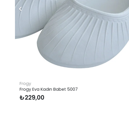
FreeCamp
FreeCamp El Pompası 1.2 Litre
₺
509,79