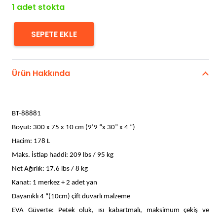
1 adet stokta
SEPETE EKLE
Aqua
Marina
Breeze
Ürün Hakkında
iSUP-
Stand
adet
BT-88881
Boyut: 300 x 75 x 10 cm (9’9 “x 30” x 4 “)
Hacim: 178 L
Maks. İstiap haddi: 209 lbs / 95 kg
Net Ağırlık: 17.6 lbs / 8 kg
Kanat: 1 merkez + 2 adet yan
Dayanıklı 4 “(10cm) çift duvarlı malzeme
EVA Güverte: Petek oluk, ısı kabartmalı, maksimum çekiş ve