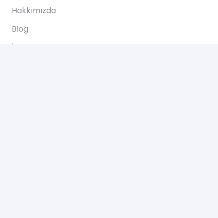
Hakkımızda
Blog
İletişim
İletişim
Altınkale mh Akdeniz bulvarı 207/B Döşemealtı
Antalya
+90 0505 702 50 46