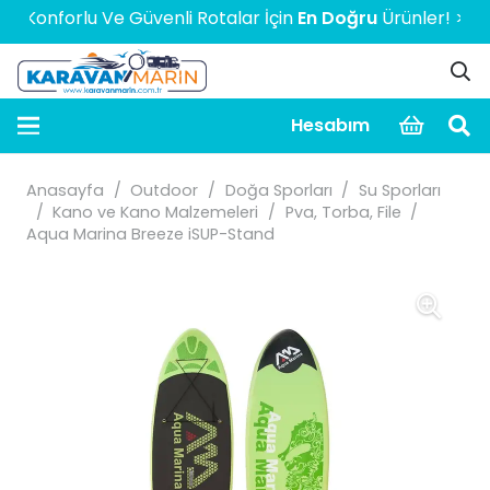
onforlu Ve Güvenli Rotalar İçin
En Doğru
Ürünler! > > > > >
Hesabım
Anasayfa
/
Outdoor
/
Doğa Sporları
/
Su Sporları
/
Kano ve Kano Malzemeleri
/
Pva, Torba, File
/
Aqua Marina Breeze iSUP-Stand