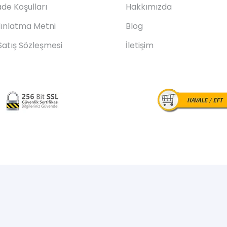
ade Koşulları
Hakkımızda
ınlatma Metni
Blog
Satış Sözleşmesi
İletişim
© karavanmarin.com.tr 2024 – Tüm Hakları Saklıdır
Designed By
Metot Bilişim