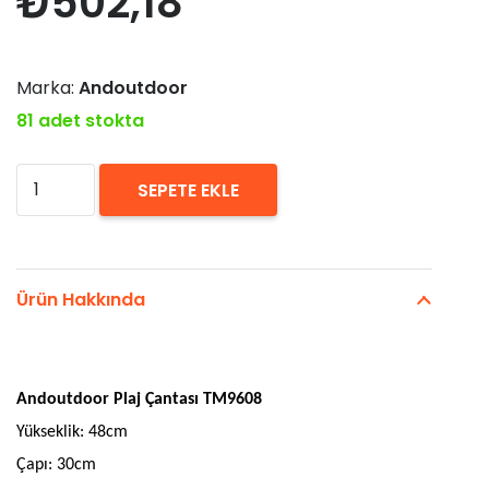
₺
502,18
Marka:
Andoutdoor
81 adet stokta
Andoutdoor
SEPETE EKLE
TM9608
Plaj
Çantası
Ürün Hakkında
adet
Andoutdoor Plaj Çantası TM9608
Yükseklik: 48cm
Çapı: 30cm