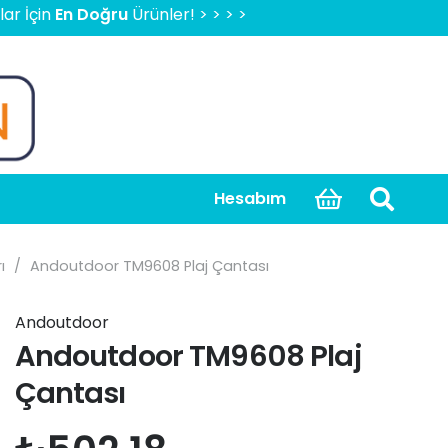
En Doğru
Ürünler! > > > > > 2000 TL Üzeri Ücretsiz Kargo, 
Hesabım
ı
/
Andoutdoor TM9608 Plaj Çantası
Andoutdoor
Andoutdoor TM9608 Plaj
Çantası