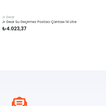
Jr Gear
Do
Jr Gear Su Geçirmez Postacı Çantası 14 Litre
Do
Ay
₺
4.023,37
₺