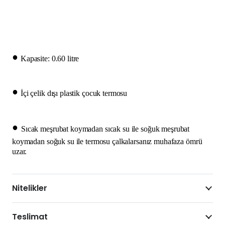
•
Kapasite: 0.60 litre
•
İçi çelik dışı plastik çocuk termosu
•
Sıcak meşrubat koymadan sıcak su ile soğuk meşrubat
koymadan soğuk su ile termosu çalkalarsanız muhafaza ömrü
uzar.
Nitelikler
Teslimat