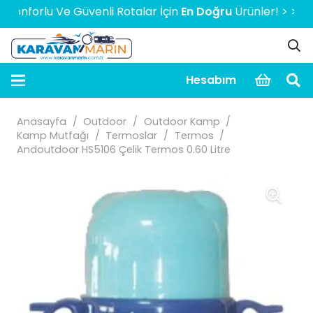
forlu Ve Güvenli Rotalar İçin
En Doğru
Ürünler! > > > > > 2
Hesabım
Anasayfa
/
Outdoor
/
Outdoor Kamp
/
Kamp Mutfağı
/
Termoslar
/
Termos
/
Andoutdoor HS5106 Çelik Termos 0.60 Litre