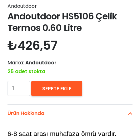
Andoutdoor
Andoutdoor HS5106 Çelik
Termos 0.60 Litre
₺
426,57
Marka:
Andoutdoor
25 adet stokta
Andoutdoor
SEPETE EKLE
HS5106
Çelik
Termos
Ürün Hakkında
0.60
Litre
6-8 saat arası muhafaza ömrü vardır.
adet