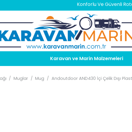
Konforlu Ve Güvenli Rotalar İçi
Karavan ve Marin Malzemeleri
ağı
/
Muglar
/
Mug
/
Andoutdoor AND430 İçi Çelik Dışı Pla