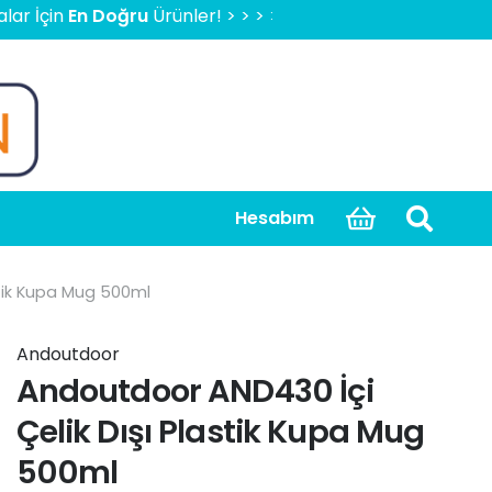
n
En Doğru
Ürünler! > > > > > 2000 TL Üzeri Ücretsiz Kargo,
Hesabım
stik Kupa Mug 500ml
Andoutdoor
Andoutdoor AND430 İçi
Çelik Dışı Plastik Kupa Mug
500ml