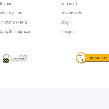
litikası
Anasayfa
ade Koşulları
Hakkımızda
ınlatma Metni
Blog
Satış Sözleşmesi
İletişim
© karavanmarin.com.tr 2024 – Tüm Hakları Saklıdır