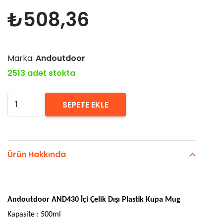
₺
508,36
Marka:
Andoutdoor
2513 adet stokta
Andoutdoor
SEPETE EKLE
AND430
İçi
Çelik
Ürün Hakkında
Dışı
Plastik
Kupa
Andoutdoor AND430 İçi Çelik Dışı Plastik Kupa Mug
Mug
Kapasite : 500ml
500ml