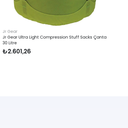
Jr Gear
Ar
Jr Gear Ultra Light Compression Stuff Sacks Çanta
Ar
30 Litre
₺
₺
2.601,26