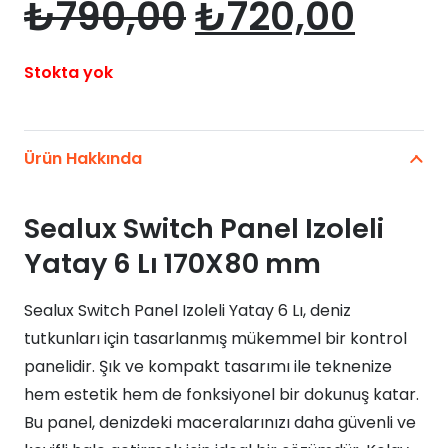
Orijinal
Şu
₺
790,00
₺
720,00
fiyat:
anda
₺790,00.
fiyat
Stokta yok
₺720
Ürün Hakkında
Sealux Switch Panel Izoleli
Yatay 6 Lı 170X80 mm
Sealux Switch Panel Izoleli Yatay 6 Lı, deniz
tutkunları için tasarlanmış mükemmel bir kontrol
panelidir. Şık ve kompakt tasarımı ile teknenize
hem estetik hem de fonksiyonel bir dokunuş katar.
Bu panel, denizdeki maceralarınızı daha güvenli ve