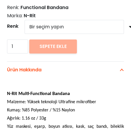
₺6
Renk:
Functional Bandana
-
Marka:
N-Rit
₺6
Renk
N-
SEPETE EKLE
Rit
Multi
adet
Ürün Hakkında
N-Rit Multi-Functional Bandana
Malzeme: Yüksek teknoloji Ultrafine mikrofiber
Kumaş: %85 Polyester / %15 Naylon
Ağırlık: 1.16 oz / 33g
Yüz maskesi, eşarp, boyun atkısı, kask, saç bandı, bileklik