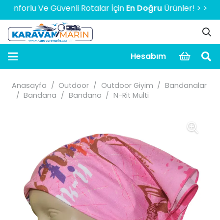
orlu Ve Güvenli Rotalar İçin
En Doğru
Ürünler! > > > > > 2
Hesabım
Anasayfa
/
Outdoor
/
Outdoor Giyim
/
Bandanalar
/
Bandana
/
Bandana
/
N-Rit Multi