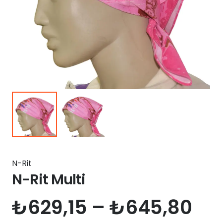
N-Rit
N-Rit Multi
Fiy
₺
629,15
–
₺
645,80
ara