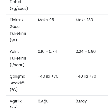
Debisi
(kg/saat)
Elektrik
Maks. 95
Maks. 130
Gücü
Tüketimi
(W)
Yakıt
0.16 – 0.74
0.24 – 0.96
Tüketimi
(l/saat)
Çalışma
-40 ila +70
-40 ila +70
Sıcaklığı
(°C)
Ağırlık
6.Ağu
8.May
(kg)