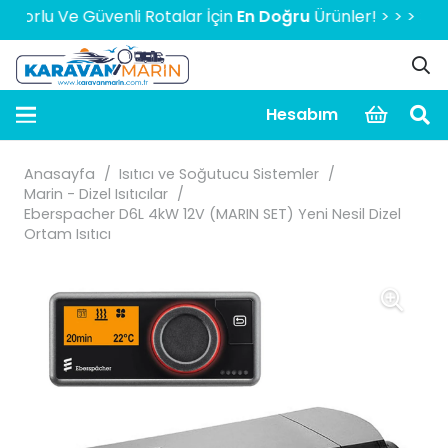
u Ve Güvenli Rotalar İçin
En Doğru
Ürünler! > > > > > 2000 
Hesabım
Anasayfa
/
Isıtıcı ve Soğutucu Sistemler
/
Marin - Dizel Isıtıcılar
/
Eberspacher D6L 4kW 12V (MARIN SET) Yeni Nesil Dizel
Ortam Isıtıcı