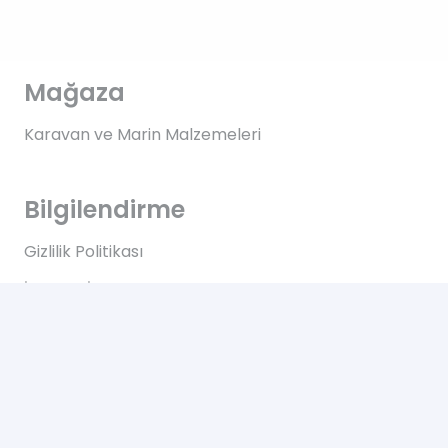
Mağaza
Karavan ve Marin Malzemeleri
Bilgilendirme
Gizlilik Politikası
İptal ve İade Koşulları
KVKK Aydınlatma Metni
Mesafeli Satış Sözleşmesi
Hızlı Erişim