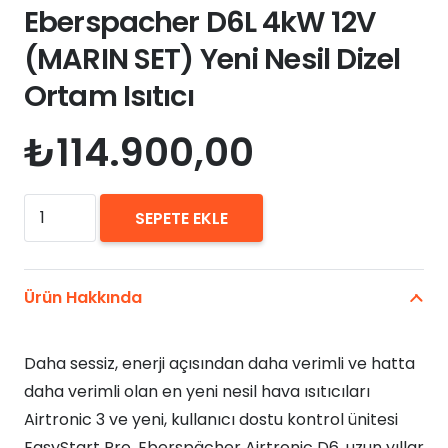
Eberspacher D6L 4kW 12V
(MARIN SET) Yeni Nesil Dizel
Ortam Isıtıcı
₺
114.900,00
Eberspacher
SEPETE EKLE
D6L
4kW
12V
Ürün Hakkında
(MARIN
SET)
Daha sessiz, enerji açısından daha verimli ve hatta
Yeni
daha verimli olan en yeni nesil hava ısıtıcıları
Nesil
Airtronic 3 ve yeni, kullanıcı dostu kontrol ünitesi
Dizel
EasyStart Pro. Eberspächer Airtronic D6, uzun yıllar