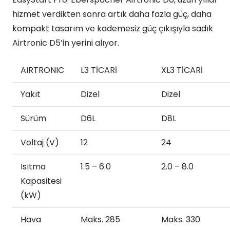
Ortam
hizmet verdikten sonra artık daha fazla güç, daha
Isıtıcı
kompakt tasarım ve kademesiz güç çıkışıyla sadık
adet
Airtronic D5’in yerini alıyor.
AIRTRONIC
L3 TİCARİ
XL3 TİCARİ
Yakıt
Dizel
Dizel
Sürüm
D6L
D8L
Voltaj (V)
12
24
Isıtma
1.5 – 6.0
2.0 – 8.0
Kapasitesi
(kW)
Hava
Maks. 285
Maks. 330