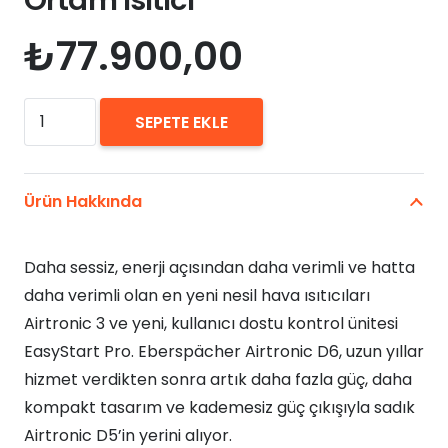
Ortam Isıtıcı
₺
77.900,00
Eberspacher
SEPETE EKLE
D6L
4kW
12V
Ürün Hakkında
Karavan
-
Daha sessiz, enerji açısından daha verimli ve hatta
Yeni
daha verimli olan en yeni nesil hava ısıtıcıları
Nesil
Airtronic 3 ve yeni, kullanıcı dostu kontrol ünitesi
Dizel
EasyStart Pro. Eberspächer Airtronic D6, uzun yıllar
Ortam
hizmet verdikten sonra artık daha fazla güç, daha
Isıtıcı
kompakt tasarım ve kademesiz güç çıkışıyla sadık
adet
Airtronic D5’in yerini alıyor.