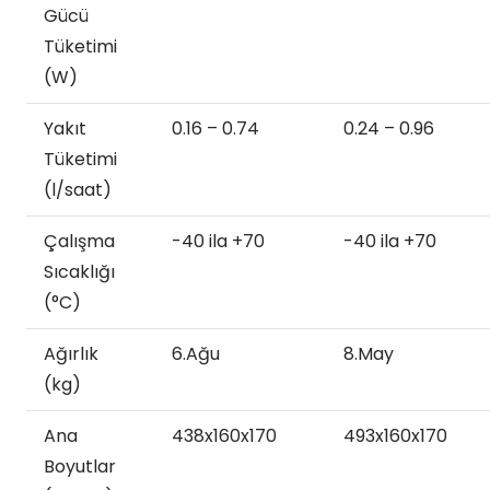
Gücü
Tüketimi
(W)
Yakıt
0.16 – 0.74
0.24 – 0.96
Tüketimi
(l/saat)
Çalışma
-40 ila +70
-40 ila +70
Sıcaklığı
(°C)
Ağırlık
6.Ağu
8.May
(kg)
Ana
438x160x170
493x160x170
Boyutlar