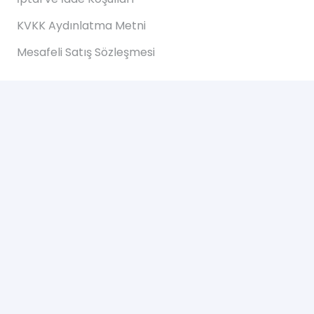
KVKK Aydınlatma Metni
Mesafeli Satış Sözleşmesi
Hızlı Erişim
Anasayfa
Hakkımızda
Blog
İletişim
İletişim
Altınkale mh Akdeniz bulvarı 207/B Döşemealtı
Antalya