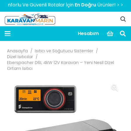
orlu Ve Güvenli Rotalar İçin
En Doğru
Ürünler! > > > > > 2
Hesabım
Anasayfa
/
Isıtıcı ve Soğutucu Sistemler
/
Dizel Isıtıcılar
/
Eberspacher D6L 4kW 12V Karavan – Yeni Nesil Dizel
Ortam Isıtıcı