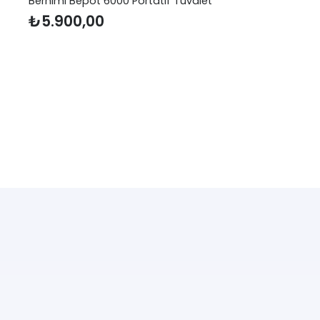
Berhimi Bepot 6000 Portatif Tuvalet
₺
5.900,00