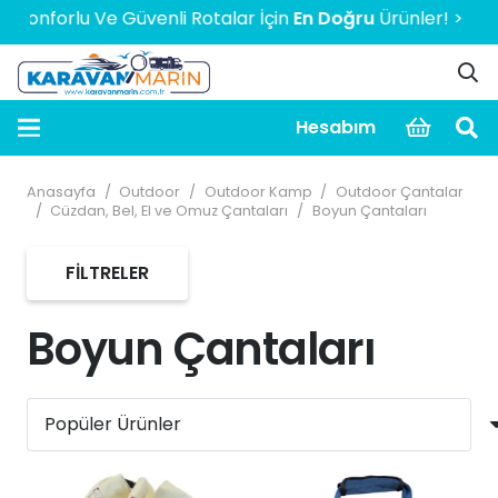
rlu Ve Güvenli Rotalar İçin
En Doğru
Ürünler! > > > > > 200
Hesabım
Anasayfa
/
Outdoor
/
Outdoor Kamp
/
Outdoor Çantalar
/
Cüzdan, Bel, El ve Omuz Çantaları
/
Boyun Çantaları
FILTRELER
Boyun Çantaları