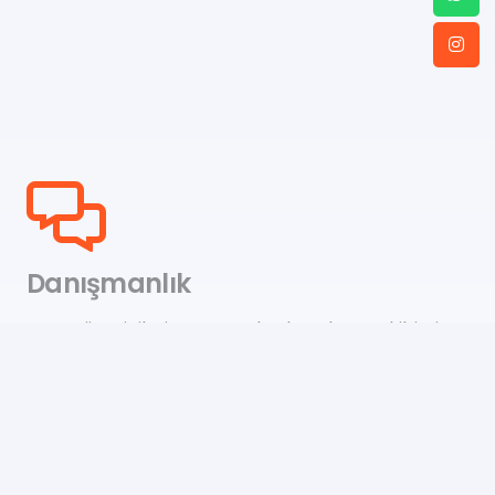
Danışmanlık
Satış yöneticileri ve uzmanlardan oluşan ekibimiz
doğru ürünleri ve teklifleri bulmanıza yardımcı
olmaktan mutluluk duyacaktır.