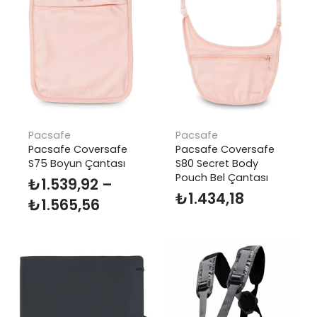
Pacsafe
Pacsafe
Pacsafe Coversafe
Pacsafe Coversafe
S75 Boyun Çantası
S80 Secret Body
Pouch Bel Çantası
₺
1.539,92
–
₺
1.434,18
Fiyat
₺
1.565,56
aralığı:
₺1.539,92
-
₺1.565,56