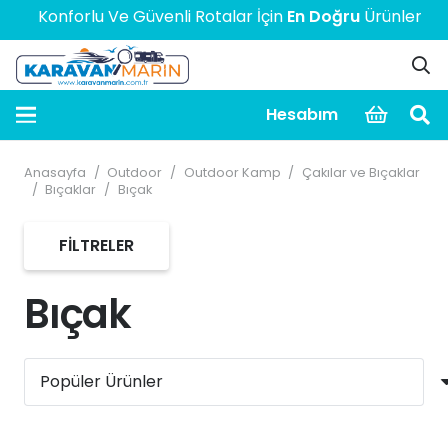
Konforlu Ve Güvenli Rotalar İçin
En Doğru
Ürünler! > > >
Hesabım
Anasayfa
/
Outdoor
/
Outdoor Kamp
/
Çakılar ve Bıçaklar
/
Bıçaklar
/
Bıçak
FILTRELER
Bıçak