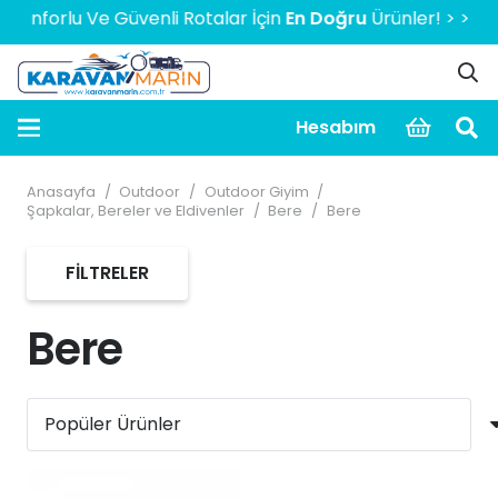
 Ve Güvenli Rotalar İçin
En Doğru
Ürünler! > > > > > 2000 T
Hesabım
Anasayfa
/
Outdoor
/
Outdoor Giyim
/
Şapkalar, Bereler ve Eldivenler
/
Bere
/
Bere
FILTRELER
Bere